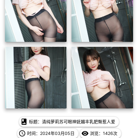
photo_album
标题：清纯萝莉苏可眼神妩媚丰乳肥臀惹人爱
access_time
remove_red_eye
时间：2024年03月05日
浏览：1426次